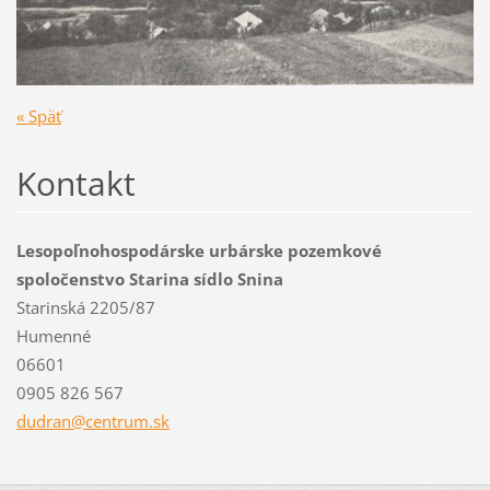
« Späť
Kontakt
Lesopoľnohospodárske urbárske pozemkové
spoločenstvo Starina sídlo Snina
Starinská 2205/87
Humenné
06601
0905 826 567
dudran@c
entrum.s
k