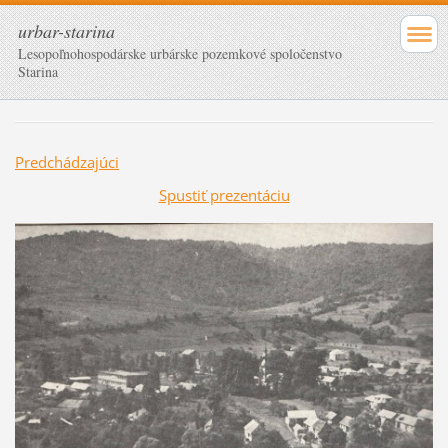
urbar-starina
Lesopoľnohospodárske urbárske pozemkové spoločenstvo
Starina
Predchádzajúci
Spustiť prezentáciu