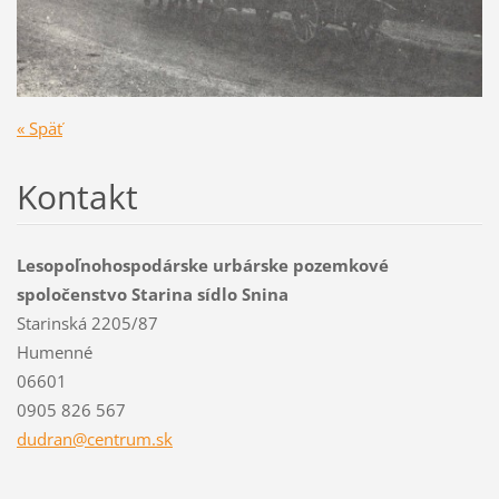
« Späť
Kontakt
Lesopoľnohospodárske urbárske pozemkové
spoločenstvo Starina sídlo Snina
Starinská 2205/87
Humenné
06601
0905 826 567
dudran@c
entrum.s
k