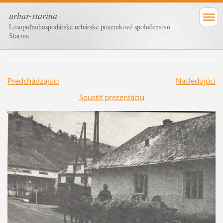
urbar-starina
Lesopoľnohospodárske urbárske pozemkové spoločenstvo
Starina
Predchádzajúci
Nasledujúci
Spustiť prezentáciu