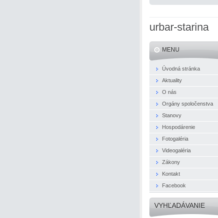
urbar-starina
MENU
Úvodná stránka
Aktuality
O nás
Orgány spoločenstva
Stanovy
Hospodárenie
Fotogaléria
Videogaléria
Zákony
Kontakt
Facebook
VYHĽADÁVANIE