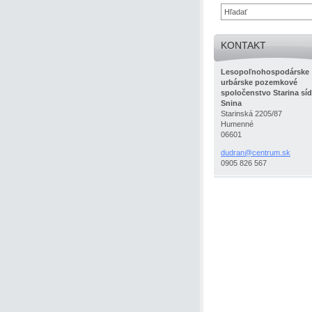
KONTAKT
Lesopoľnohospodárske
urbárske pozemkové
spoločenstvo Starina síd
Snina
Starinská 2205/87
Humenné
06601
dudran@c
entrum.s
k
0905 826 567