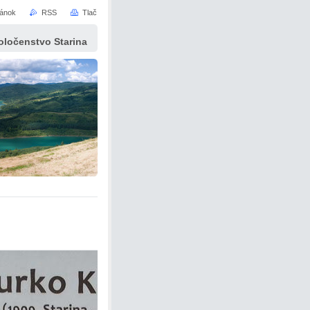
ránok
RSS
Tlač
ločenstvo Starina