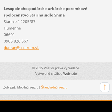
Lesopoľnohospodárske urbárske pozemkové
spoločenstvo Starina sídlo Snina
Starinská 2205/87
Humenné
06601
0905 826 567
dudran@c
entrum.s
k
© 2015 Všetky práva vyhradené.
Vytvorené službou
Webnode
Zobraziť:
Mobilnú verziu
|
Štandardnú verziu