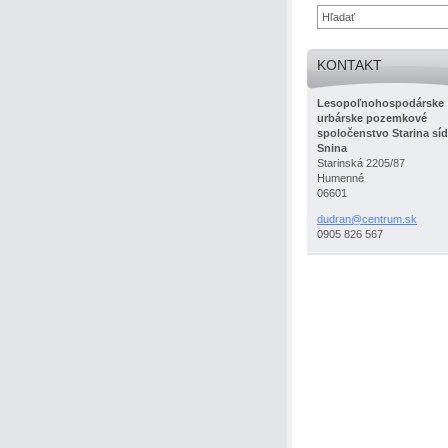
KONTAKT
Lesopoľnohospodárske
urbárske pozemkové
spoločenstvo Starina síd
Snina
Starinská 2205/87
Humenné
06601
dudran@c
entrum.s
k
0905 826 567