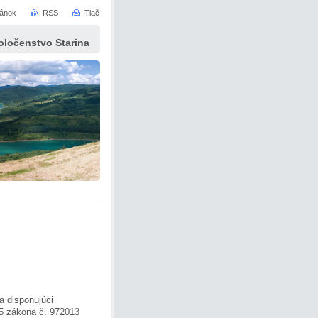
ránok
RSS
Tlač
ločenstvo Starina
a disponujúci
 5 zákona č. 972013