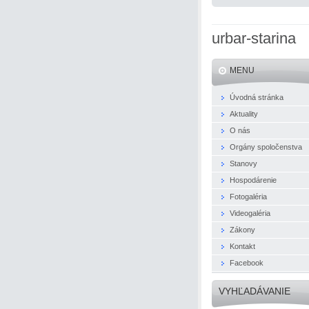
urbar-starina
MENU
Úvodná stránka
Aktuality
O nás
Orgány spoločenstva
Stanovy
Hospodárenie
Fotogaléria
Videogaléria
Zákony
Kontakt
Facebook
VYHĽADÁVANIE