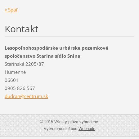
« Späť
Kontakt
Lesopoľnohospodárske urbárske pozemkové
spoločenstvo Starina sídlo Snina
Starinská 2205/87
Humenné
06601
0905 826 567
dudran@c
entrum.s
k
© 2015 Všetky práva vyhradené.
Vytvorené službou
Webnode