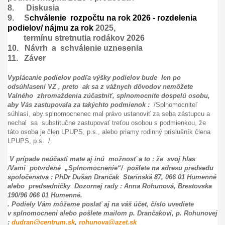
8.
Diskusia
9.
S
chválenie
rozpočtu na rok 2026 - rozdelenia
podielov/ nájmu za rok
2025,
termínu stretnutia rodákov 2026
10.
Návrh a schválenie uznesenia
11. Záver
Vyplácanie podielov podľa výšky podielov bude len po
odsúhlasení VZ , preto ak sa z vážnych dôvodov nemôžete
Valného zhromaždenia zúčastniť, splnomocnite dospelú osobu,
aby Vás zastupovala za takýchto podmienok :
/Splnomocniteľ
súhlasí, aby splnomocnenec mal právo ustanoviť za seba zástupcu a
nechal
sa
substitučne zastupovať treťou osobou s podmienkou, že
táto osoba je člen LPUPS, p.s., alebo priamy rodinný príslušník člena
LPUPS, p.s.
/
V prípade neúčasti mate aj inú možnosť a to : že svoj hlas
/Vami potvrdené „Splnomocnenie“/ pošlete na adresu predsedu
spoločenstva : PhDr Dušan Drančak
Starinská 87, 066 01 Humenné
alebo
predsedníčky Dozornej rady : Anna Rohunová, Brestovska
190/96 066 01 Humenné.
. Podiely Vám môžeme poslať aj na váš účet, číslo uvediete
v splnomocnení alebo pošlete mailom p. Drančakovi, p. Rohunovej
:
dudran@centrum.sk
,
rohunova@azet.sk