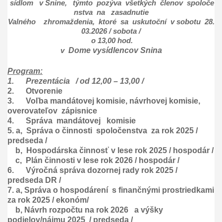
sídlom v Snine, týmto pozýva všetkých členov spoloče
nstva na zasadnutie
Valného zhromaždenia, ktoré sa uskutoční v sobotu 28.
03.2026 / sobota /
o 13,00 hod.
Dome vysídlencov Snina
v
Program:
1.
Prezentácia / od 12,00 – 13,00 /
2.
Otvorenie
3.
Voľba mandátovej komisie, návrhovej komisie,
overovateľov
zápisnice
4.
Správa mandátovej komisie
5. a, Správa o činnosti spoločenstva za rok 2025 /
predseda /
b,
Hospodárska činnosť v lese rok 2025 / hospodár /
c,
Plán činnosti v lese rok 2026 / hospodár /
6.
Výročná správa dozornej rady rok 2025 /
predseda DR /
7. a, Správa o hospodárení s finančnými prostriedkami
za rok 2025 / ekonóm/
b, Návrh rozpočtu na rok 2026
a výšky
podielov/nájmu 2025
/ predseda /