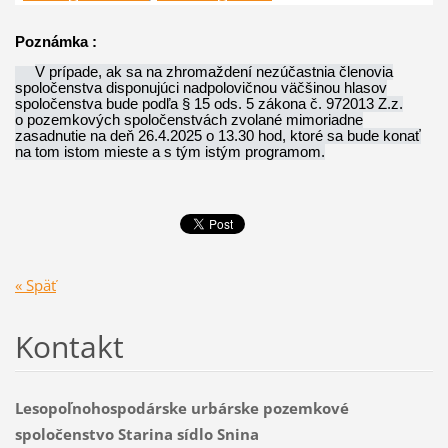
Poznámka :
V prípade, ak sa na zhromaždení nezúčastnia členovia
spoločenstva disponujúci nadpolovičnou väčšinou hlasov
spoločenstva bude podľa § 15 ods. 5 zákona č. 972013 Z.z.
o pozemkových spoločenstvách zvolané mimoriadne
zasadnutie na deň 26.4.2025 o 13.30 hod, ktoré sa bude konať
na tom istom mieste a s tým istým programom.
« Späť
Kontakt
Lesopoľnohospodárske urbárske pozemkové
spoločenstvo Starina sídlo Snina