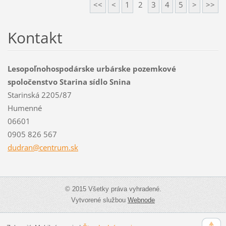
<<
<
1
2
3
4
5
>
>>
Kontakt
Lesopoľnohospodárske urbárske pozemkové
spoločenstvo Starina sídlo Snina
Starinská 2205/87
Humenné
06601
0905 826 567
dudran@c
entrum.s
k
© 2015 Všetky práva vyhradené.
Vytvorené službou
Webnode