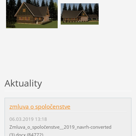
Aktuality
zmluva o spoločenstve
06.03.2019 13:18
Zmluva_o_spoločenstve__2019_navrh-converted
(3).docx (84772)